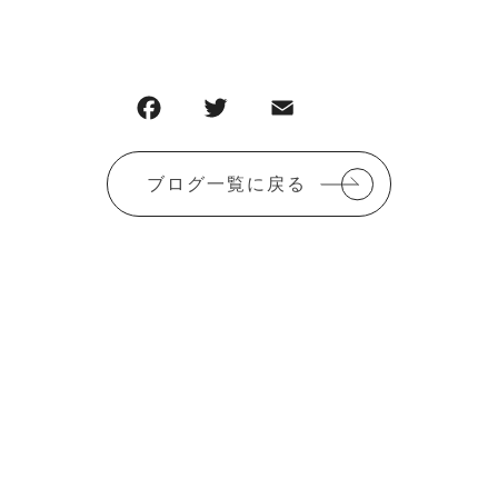
F
T
E
共
a
w
m
有
c
it
ai
ブログ一覧に戻る
e
te
l
b
r
o
o
k