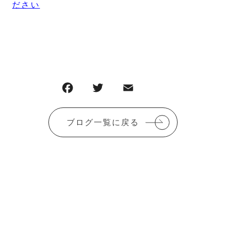
ださい
F
T
E
共
a
w
m
有
c
it
ai
ブログ一覧に戻る
e
te
l
b
r
o
o
k