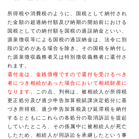
所得税や消費税のように、国税として納付され
た金額の超過納付額及び納期の開始前における
国税としての納付額を国税の過誤納金といい、
源泉徴収等による国税の過誤納金は、法令に別
段の定めがある場合を除き、その国税を納付し
た源泉徴収義務者又は特別徴収義務者に還付さ
れます。
還付金は、金銭債権ですので還付を受けるべき
者につき相続があった場合において相続財産に
なります。
この点、判例は、被相続人が所得税
更正処分及び過少申告加算税賦課決定処分に基
づき所得税、過少申告加算税及び延滞税を納付
するとともにこれらの各処分の取消訴訟を提起
していたところ、その係属中に被相続人が死亡
したため、相続人が同訴訟を承継したという事