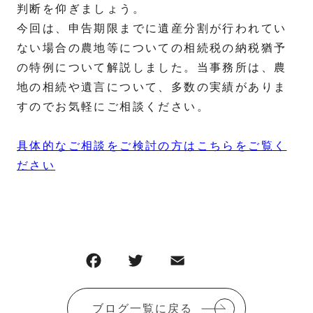
判断を仰ぎましょう。
今回は、申告期限までに遺産分割が行われてい
ない場合の農地等についての相続税の納税猶予
の特例について解説しました。当事務所は、農
地の相続や遺言について、多数の実績がありま
すのでお気軽にご相談ください。
具体的なご相談をご検討の方はこちらをご覧く
ださい
F
T
E
共
a
w
m
有
c
it
ai
ブログ一覧に戻る