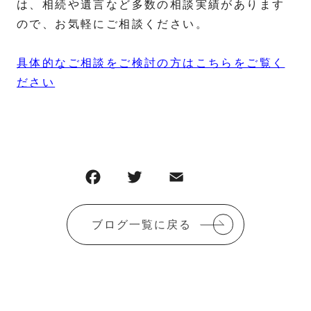
は、相続や遺言など多数の相談実績があります
ので、お気軽にご相談ください。
具体的なご相談をご検討の方はこちらをご覧く
ださい
F
T
E
共
a
w
m
有
c
it
ai
ブログ一覧に戻る
e
te
l
b
r
o